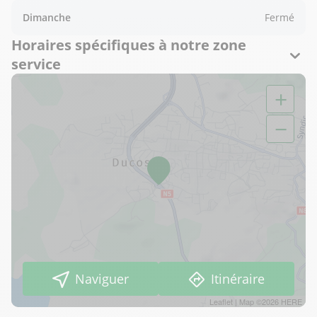
Dimanche
Fermé
Horaires spécifiques à notre zone
service
+
−
Naviguer
Itinéraire
Leaflet
| Map ©2026
HERE