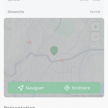
Dimanche
Fermé
+
−
Naviguer
Itinéraire
Leaflet
| Map ©2026
HERE
Présentation