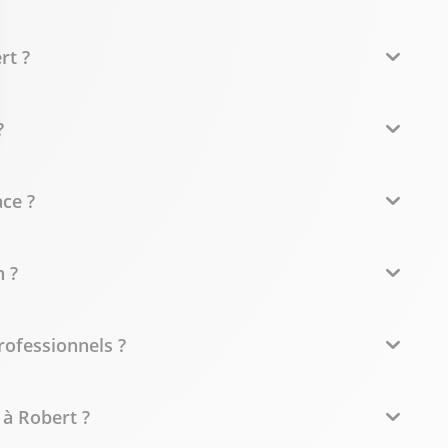
rt ?
?
ce ?
 ?
rofessionnels ?
 à Robert ?