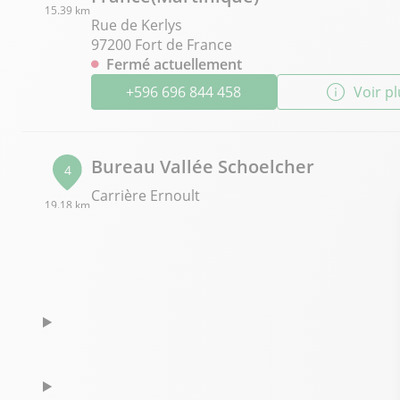
15.39 km
Rue de Kerlys
97200 Fort de France
Fermé actuellement
+596 696 844 458
Voir p
Bureau Vallée Schoelcher
4
Carrière Ernoult
19.18 km
97233 Schoelcher
Fermé actuellement
+596 696 809 854
Voir p
Bureau Vallée Le Marin (Martinique
5
centre commercial Marine Bay
23.93 km
97290 Le Marin (Martinique)