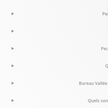
Fermé actuellement
+596 696 809 852
Voir p
Pe
Peu
Q
Bureau Vallée 
Quels son