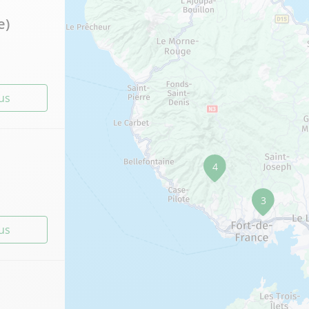
e)
lus
4
3
lus