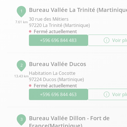
Bureau Vallée La Trinité (Martiniqu
1
30 rue des Métiers
7.61 km
97220 La Trinité (Martinique)
Fermé actuellement
+596 696 844 483
Voir p
Bureau Vallée Ducos
2
Habitation La Cocotte
13.43 km
97224 Ducos (Martinique)
Fermé actuellement
+596 696 844 463
Voir p
Bureau Vallée Dillon - Fort de
3
France(Martinique)