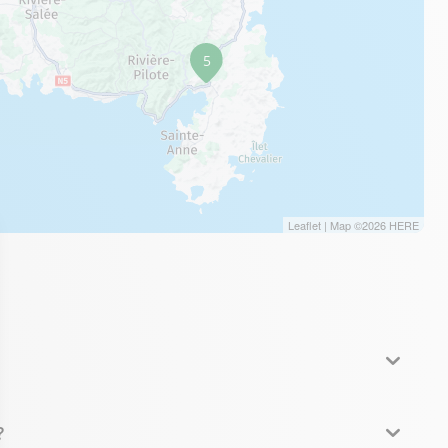
5
Leaflet
| Map ©2026
HERE
?