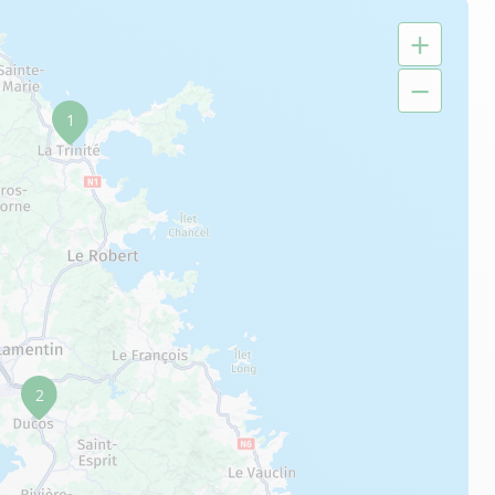
+
−
1
2