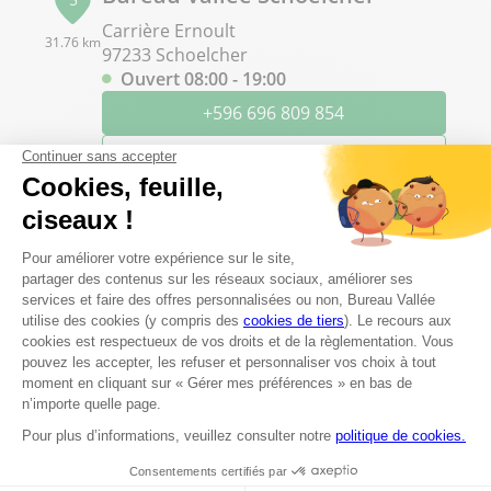
Carrière Ernoult
31.76 km
97233 Schoelcher
Ouvert 08:00 - 19:00
+596 696 809 854
Voir plus
Les questions les plus fréquentes
Proposez-vous un service d'impression à
Marin ?
Est-il possible de faire des photocopies en
magasin ?
Peut-on faire imprimer des flyers à Bureau
Vallée Marin ?